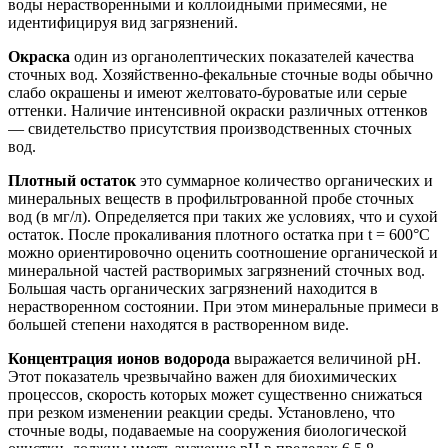
воды нерастворенными и коллоидными примесями, не
идентифицируя вид загрязнений.
Окраска
один из органолептических показателей качества
сточных вод. Хозяйственно-фекальные сточные воды обычно
слабо окрашены и имеют желтовато-буроватые или серые
оттенки. Наличие интенсивной окраски различных оттенков
— свидетельство присутствия производственных сточных
вод.
Плотный остаток
это суммарное количество органических и
минеральных веществ в профильтрованной пробе сточных
вод (в мг/л). Определяется при таких же условиях, что и сухой
остаток. После прокаливания плотного остатка при t = 600°С
можно ориентировочно оценить соотношение органической и
минеральной частей растворимых загрязнений сточных вод.
Большая часть органических загрязнений находится в
нерастворенном состоянии. При этом минеральные примеси в
большей степени находятся в растворенном виде.
Концентрация ионов водорода
выражается величиной рН.
Этот показатель чрезвычайно важен для биохимических
процессов, скорость которых может существенно снижаться
при резком изменении реакции среды. Установлено, что
сточные воды, подаваемые на сооружения биологической