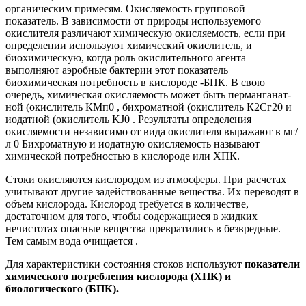
органическим примесям. Окисляемость групповой
показатель. В зависимости от природы используемого
окислителя различают химическую окисляемость, если при
определении используют химический окислитель, и
биохимическую, когда роль окислительного агента
выполняют аэробные бактерии этот показатель
биохимическая потребность в кислороде -БПК. В свою
очередь, химическая окисляемость может быть перманганат-
ной (окислитель КМп0 , бихроматной (окислитель К2Сг20 и
иодатной (окислитель KJ0 . Результаты определения
окисляемости независимо от вида окислителя выражают в мг/
л 0 Бихроматную и иодатную окисляемость называют
химической потребностью в кислороде или ХПК.
Стоки окисляются кислородом из атмосферы. При расчетах
учитывают другие задействованные вещества. Их переводят в
объем кислорода. Кислород требуется в количестве,
достаточном для того, чтобы содержащиеся в жидких
нечистотах опасные вещества превратились в безвредные.
Тем самым вода очищается .
Для характеристики состояния стоков используют
показатели
химического потребления кислорода (ХПК) и
биологического (БПК).