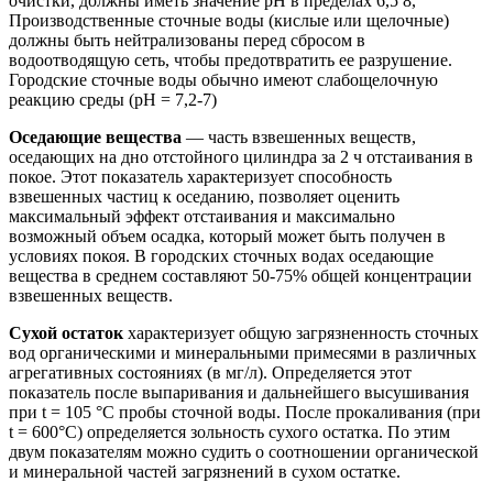
очистки, должны иметь значение рН в пределах 6,5 8,
Производственные сточные воды (кислые или щелочные)
должны быть нейтрализованы перед сбросом в
водоотводящую сеть, чтобы предотвратить ее разрушение.
Городские сточные воды обычно имеют слабощелочную
реакцию среды (рН = 7,2-7)
Оседающие вещества
— часть взвешенных веществ,
оседающих на дно отстойного цилиндра за 2 ч отстаивания в
покое. Этот показатель характеризует способность
взвешенных частиц к оседанию, позволяет оценить
максимальный эффект отстаивания и максимально
возможный объем осадка, который может быть получен в
условиях покоя. В городских сточных водах оседающие
вещества в среднем составляют 50-75% общей концентрации
взвешенных веществ.
Сухой остаток
характеризует общую загрязненность сточных
вод органическими и минеральными примесями в различных
агрегативных состояниях (в мг/л). Определяется этот
показатель после выпаривания и дальнейшего высушивания
при t = 105 °С пробы сточной воды. После прокаливания (при
t = 600°C) определяется зольность сухого остатка. По этим
двум показателям можно судить о соотношении органической
и минеральной частей загрязнений в сухом остатке.