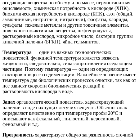
оседающие вещества по объему и по массе, перманганатная
окисляемость, химическая потребность в кислороде (ХПК),
биохимическая потребность в кислороде (БПК), азот (общий,
аммонийный, нитритный, нитратный), фосфаты, хлориды,
сульфаты, тяжелые металлы и другие токсичные элементы,
поверхностно-активные вещества, нефтепродукты,
растворенный кислород, микробное число, бактерии группы
кишечной палочки (БГКП), яйца гельминтов.
Температура
— один из важных технологических
показателей, функцией температуры является вязкость
жидкости и, следовательно, сила сопротивления оседающим
частицам. Поэтому температура — один из определяющих
факторов процесса седиментации. Важнейшее значение имеет
температура для биологических процессов очистки, так как от
нее зависят скорости биохимических реакций и
растворимость кислорода в воде.
Запах
органолептический показатель, характеризующий
наличие в воде пахнущих летучих веществ. Обычно запах
определяют качественно при температуре пробы 20°С и
описывают как фекальный, гнилостный, керосиновый,
фенольный и т.д.
Прозрачность
характеризует общую загрязненность сточной