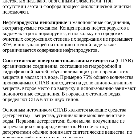
клеток. Их называют биогенными элементами. При
отсутствии азота и фосфора процесс биологической очистки
невозможен.
Нефтепродукты неполярные
и малополярные соединения,
экстрагируемые гексаном. Концентрация нефтепродуктов в
водоемах строго нормируется, и поскольку на городских
очистных сооружениях степень их задержания не превышает
85%, в поступающей на станцию сточной воде также
ограничивается содержание нефтепродуктов.
Синтетические поверхностно-активные вещества
(СПАВ)
органические соединения, состоящие из гидрофобной и
гидрофильной частей, обусловливающих растворение этих
веществ в маслах и в воде. Примерно 75% общего количества
производимых СПАВ приходится на долю анионо-активных
веществ, второе место по выпуску и использованию занимают
неионогенные соединения. В городских сточных водах
определяют СПАВ этих двух типов.
Основным источником СПАВ являются моющие средства
(детергенты) – вещества, усиливающие моющее действие
воды. Первыми детергентами были мыла, полученные из
встречающихся вприроде веществ. Но сейчас под
детергентами обычно понимают синтетические вещества, по
моющему действию сходные с мылом.