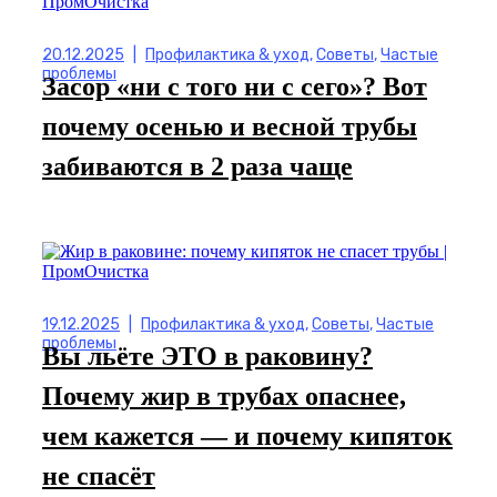
20.12.2025
|
Профилактика & уход
,
Советы
,
Частые
проблемы
Засор «ни с того ни с сего»? Вот
почему осенью и весной трубы
забиваются в 2 раза чаще
19.12.2025
|
Профилактика & уход
,
Советы
,
Частые
проблемы
Вы льёте ЭТО в раковину?
Почему жир в трубах опаснее,
чем кажется — и почему кипяток
не спасёт