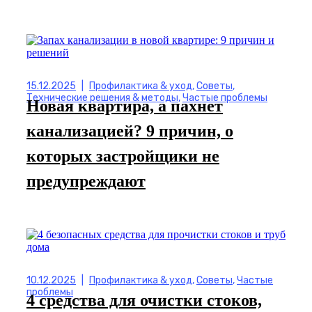
15.12.2025
|
Профилактика & уход
,
Советы
,
Технические решения & методы
,
Частые проблемы
Новая квартира, а пахнет
канализацией? 9 причин, о
которых застройщики не
предупреждают
10.12.2025
|
Профилактика & уход
,
Советы
,
Частые
проблемы
4 средства для очистки стоков,